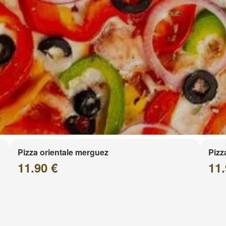
Pizza orientale merguez
Pizz
11.90 €
11.