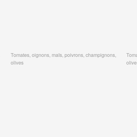
,
Tomates, oignons, maïs, poivrons, champignons,
Toma
olives
oliv