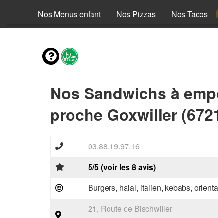
envies
Nos Menus enfant
Nos Pizzas
Nos Tacos
Nos Sandwichs à emp
proche Goxwiller (672
03.88.19.97.16
5/5 (voir les 8 avis)
Burgers, halal, italien, kebabs, orienta
21, Route de Bischwiller