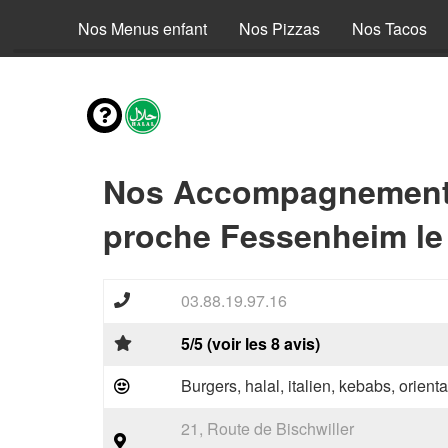
envies
Nos Menus enfant
Nos Pizzas
Nos Tacos
Nos Accompagnements
proche Fessenheim le
03.88.19.97.16
5/5 (voir les 8 avis)
Burgers, halal, italien, kebabs, orienta
21, Route de Bischwiller