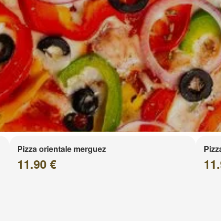
Pizza orientale merguez
Pizz
11.90 €
11.