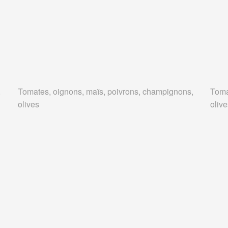
,
Tomates, oignons, maïs, poivrons, champignons,
Toma
olives
oliv