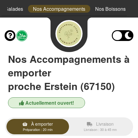
s Salades
Nos Accompagnements
Nos Boissons
Nos Accompagnements à
emporter
proche Erstein (67150)
Actuellement ouvert!
À emporter
Livraison
Préparation : 20 min
Livraison : 30 à 45 mn