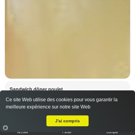
Sandwich döner poulet
7.00 €
Dès
Ce site Web utilise des cookies pour vous garantir la
meilleure expérience sur notre site Web
A Emporter sur Erstein
J'ai compris
Accueil
Panier
Compte