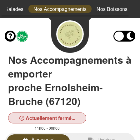
s Salades
Nos Accompagnements
Nos Boissons
Nos Accompagnements à
emporter
proche Ernolsheim-
Bruche (67120)
Actuellement fermé...
11h00 - 00h00
À emporter
Livraison