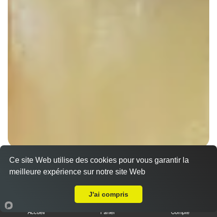
Ce site Web utilise des cookies pour vous garantir la
Sandwich döner poulet
meilleure expérience sur notre site Web
7.00 €
A Emporter sur Ernolsheim-Bruche
Dès
J'ai compris
Accueil
Panier
Compte