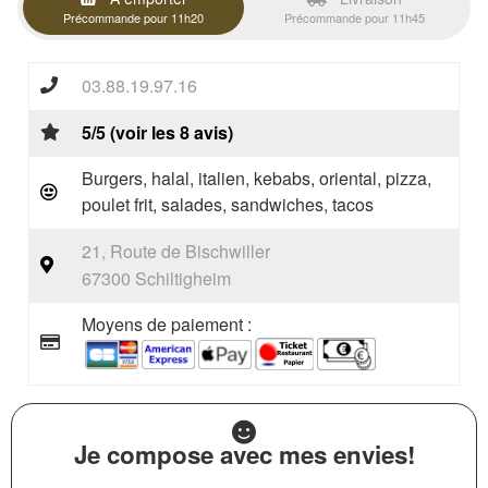
Précommande pour 11h20
Précommande pour 11h45
03.88.19.97.16
5/5 (voir les 8 avis)
Burgers, halal, italien, kebabs, oriental, pizza,
poulet frit, salades, sandwiches, tacos
21, Route de Bischwiller
67300 Schiltigheim
Moyens de paiement :
Je compose avec mes envies!