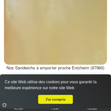
Nos Sandwichs à emporter proche Entzheim (67960)
Sandwich döner poulet
Ce site Web utilise des cookies pour vous garantir la
7.00 €
Dès
meilleure expérience sur notre site Web
A Emporter sur Entzheim
J'ai compris
Accueil
Panier
Compte