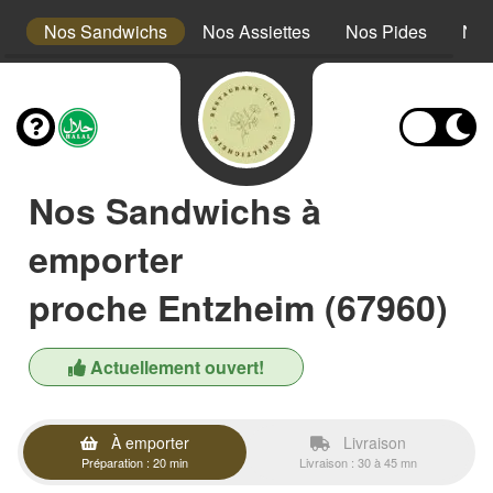
s
Nos Sandwichs
Nos Assiettes
Nos Pides
Nos
Nos Sandwichs à
emporter
proche Entzheim (67960)
Actuellement ouvert!
À emporter
Livraison
Préparation : 20 min
Livraison : 30 à 45 mn