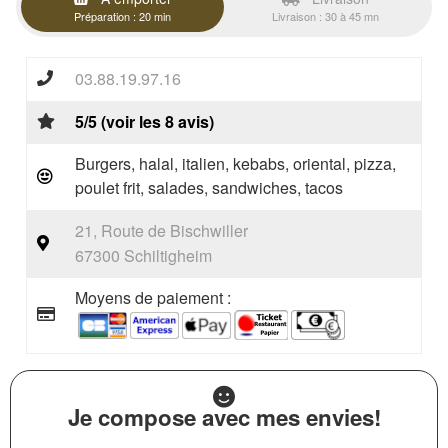
Préparation : 20 min
Livraison : 30 à 45 mn
03.88.19.97.16
5/5 (voir les 8 avis)
Burgers, halal, italien, kebabs, oriental, pizza,
poulet frit, salades, sandwiches, tacos
21, Route de Bischwiller
67300 Schiltigheim
Moyens de paiement :
Je compose avec mes envies!