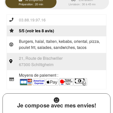
Préparation : 20 min
Livraison : 30 à 45 mn
03.88.19.97.16
5/5 (voir les 8 avis)
Burgers, halal, italien, kebabs, oriental, pizza,
poulet frit, salades, sandwiches, tacos
21, Route de Bischwiller
67300 Schiltigheim
Moyens de paiement :
Je compose avec mes envies!