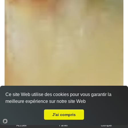
Ce site Web utilise des cookies pour vous garantir la
meilleure expérience sur notre site Web
A Emporter sur Strasbourg Poteries
J'ai compris
Nos Sandwichs à emporter proche Strasbourg
Poteries (67200)
Accueil
Panier
Compte