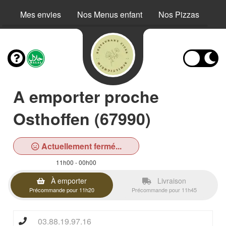
Mes envies
Nos Menus enfant
Nos Pizzas
No
A emporter proche
Osthoffen (67990)
Actuellement fermé...
11h00 - 00h00
À emporter
Livraison
Précommande pour 11h20
Précommande pour 11h45
03.88.19.97.16