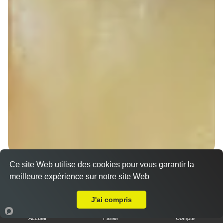
Nos Sandwichs à emporter proche Osthoffen
Ce site Web utilise des cookies pour vous garantir la
(67990)
meilleure expérience sur notre site Web
A Emporter sur Osthoffen
Sandwich döner poulet
J'ai compris
7.00 €
Dès
Accueil
Panier
Compte