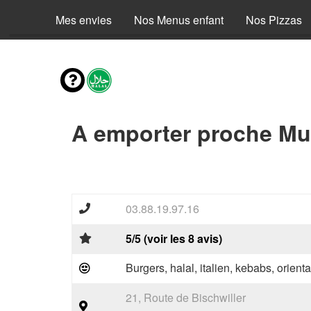
Mes envies
Nos Menus enfant
Nos Pizzas
A emporter proche Mut
03.88.19.97.16
5/5 (voir les 8 avis)
Burgers, halal, italien, kebabs, orienta
21, Route de Bischwiller