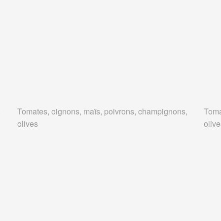
,
Tomates, oignons, maïs, poivrons, champignons,
Toma
olives
oliv