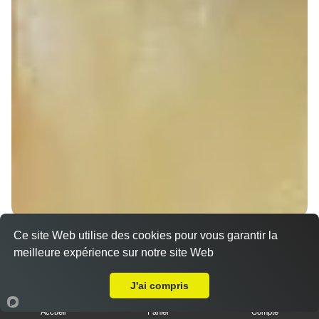
Nos Sandwichs à emporter proche Kilstett (67840)
Ce site Web utilise des cookies pour vous garantir la
meilleure expérience sur notre site Web
Sandwich döner poulet
A Emporter sur Kilstett
7.00 €
Dès
J'ai compris
Accueil
Panier
Compte