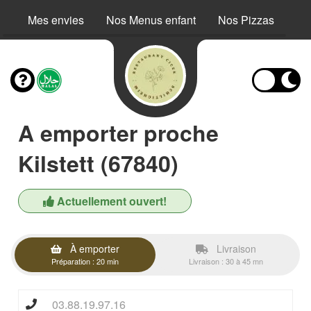
Mes envies
Nos Menus enfant
Nos Pizzas
No
A emporter proche
Kilstett (67840)
Actuellement ouvert!
À emporter
Livraison
Préparation : 20 min
Livraison : 30 à 45 mn
03.88.19.97.16