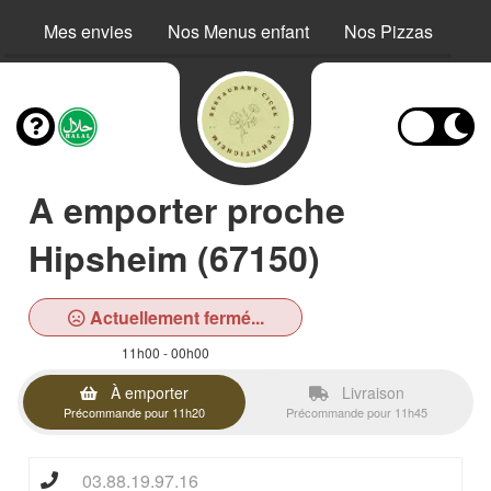
Mes envies
Nos Menus enfant
Nos Pizzas
No
A emporter proche
Hipsheim (67150)
Actuellement fermé...
11h00 - 00h00
À emporter
Livraison
Précommande pour 11h20
Précommande pour 11h45
03.88.19.97.16