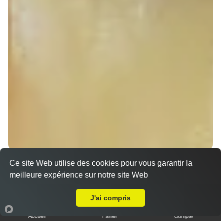
Nos Sandwichs à emporter proche Hipsheim (67150)
Ce site Web utilise des cookies pour vous garantir la
meilleure expérience sur notre site Web
Sandwich döner poulet
A Emporter sur Hipsheim
7.00 €
Dès
J'ai compris
Accueil
Panier
Compte